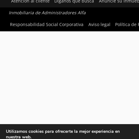
Atención al cliente
Díganos qué busca
Anuncie su inmueb
Inmobiliaria de Administradores Alfa
Responsabilidad Social Corporativa
Aviso legal
Política de
Utilizamos cookies para ofrecerte la mejor experiencia en
nuestra web.