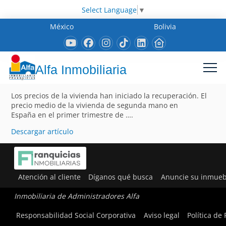
Select Language
▼
México
Bolivia
Alfa Inmobiliaria
Los precios de la vivienda han iniciado la recuperación. El
precio medio de la vivienda de segunda mano en
España en el primer trimestre de ….
Descargar artículo
Atención al cliente
Díganos qué busca
Anuncie su inmueb
Inmobiliaria de Administradores Alfa
Responsabilidad Social Corporativa
Aviso legal
Política de