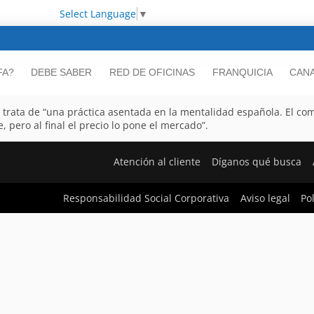
Select Language
▼
FA?
DEBE SABER
RED DE OFICINAS
FRANQUICIA
CANA
se trata de “una práctica asentada en la mentalidad española. El c
, pero al final el precio lo pone el mercado”.
Atención al cliente
Díganos qué busca
Responsabilidad Social Corporativa
Aviso legal
Po