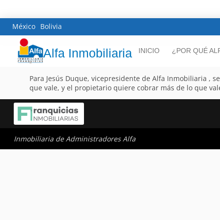
México
Bolivia
Alfa Inmobiliaria
INICIO
¿POR QUÉ AL
Para Jesús Duque, vicepresidente de Alfa Inmobiliaria , 
que vale, y el propietario quiere cobrar más de lo que vale
Inmobiliaria de Administradores Alfa