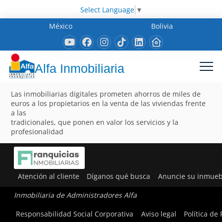
Select Language
▼
México
Bolivia
Alfa Inmobiliaria
Las inmobiliarias digitales prometen ahorros de miles de
euros a los propietarios en la venta de las viviendas frente
a las
tradicionales, que ponen en valor los servicios y la
profesionalidad
Atención al cliente
Díganos qué busca
Anuncie su inmueb
Inmobiliaria de Administradores Alfa
Responsabilidad Social Corporativa
Aviso legal
Política de