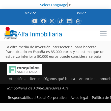
Select Language
▼
México
Bolivia
Alfa Inmobiliaria
La cifra media de inversión intersectorial para hacerse
franquiciado en España es 85.000 euros y se estima que un
esfuerzo inferior a 50.000 euros puede considerarse bajo
Atención al cliente
Díganos qué busca
Anuncie su inmueb
Inmobiliaria de Administradores Alfa
Responsabilidad Social Corporativa
Aviso legal
Política de