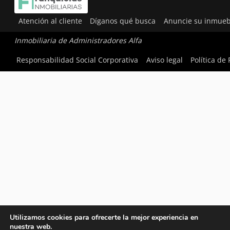
Atención al cliente
Díganos qué busca
Anuncie su inmueb
Inmobiliaria de Administradores Alfa
Responsabilidad Social Corporativa
Aviso legal
Política de
Utilizamos cookies para ofrecerte la mejor experiencia en
nuestra web.