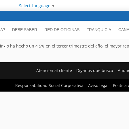
Select Language
▼
FA?
DEBE SABER
RED DE OFICINAS
FRANQUICIA
CANA
ir -lo ha hecho un 4,5% en el tercer trimestre del año, el mayor r
Atención al cliente
Díganos qué busca
Anunc
Responsabilidad Social Corporativa
Aviso legal
Política