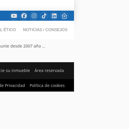
L ÉTICO
NOTICIAS / CONSEJOS
epunte desde 2007 año …
ie su inmueble
Área reservada
 de Privacidad
Política de cookies