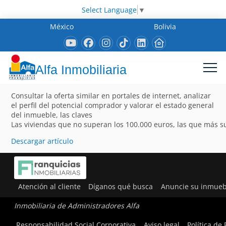
Select Language
▼
México
Bolivia
Alfa Inmobiliaria
Consultar la oferta similar en portales de internet, analizar
el perfil del potencial comprador y valorar el estado general
del inmueble, las claves
Las viviendas que no superan los 100.000 euros, las que más 
Descargar artículo
Atención al cliente
Díganos qué busca
Anuncie su inmueb
Inmobiliaria de Administradores Alfa
Responsabilidad Social Corporativa
Aviso legal
Política de