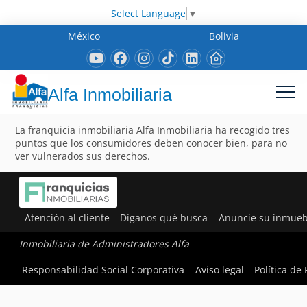
Select Language
▼
México
Bolivia
Alfa Inmobiliaria
La franquicia inmobiliaria Alfa Inmobiliaria ha recogido tres
puntos que los consumidores deben conocer bien, para no
ver vulnerados sus derechos.
Atención al cliente
Díganos qué busca
Anuncie su inmueb
Inmobiliaria de Administradores Alfa
Responsabilidad Social Corporativa
Aviso legal
Política de