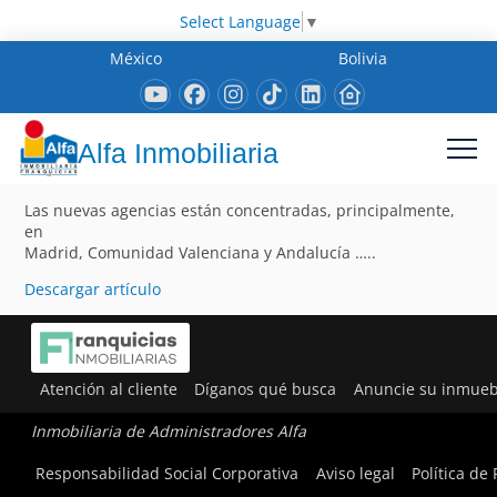
Select Language
▼
México
Bolivia
Alfa Inmobiliaria
Las nuevas agencias están concentradas, principalmente,
en
Madrid, Comunidad Valenciana y Andalucía …..
Descargar artículo
Atención al cliente
Díganos qué busca
Anuncie su inmueb
Inmobiliaria de Administradores Alfa
Responsabilidad Social Corporativa
Aviso legal
Política de