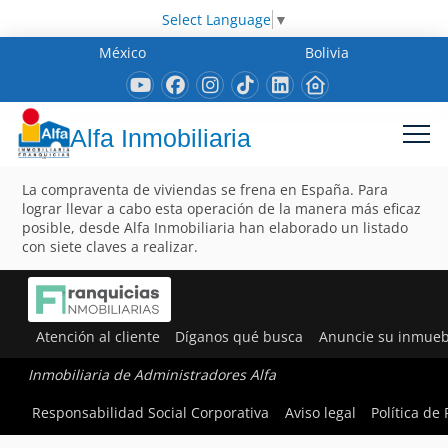
Select Language
▼
México
Bolivia
Alfa Inmobiliaria
La compraventa de viviendas se frena en España. Para
lograr llevar a cabo esta operación de la manera más eficaz
posible, desde Alfa Inmobiliaria han elaborado un listado
con siete claves a realizar.
Atención al cliente
Díganos qué busca
Anuncie su inmueb
Inmobiliaria de Administradores Alfa
Responsabilidad Social Corporativa
Aviso legal
Política de