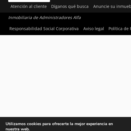
Atención al cliente
Díganos qué busca
Anuncie su inmueb
Inmobiliaria de Administradores Alfa
Responsabilidad Social Corporativa
Aviso legal
Política de
Utilizamos cookies para ofrecerte la mejor experiencia en
nuestra web.